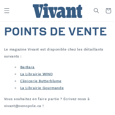
et
passer
au
Panier
contenu
POINTS DE VENTE
Le magazine Vivant est disponible chez les détaillants
suivants :
BarBara
La Librairie WINO
L'épicerie Butterblume
La Librairie Gourmande
Vous souhaitez en faire partie ? Écrivez-nous à
vivant@oenopole.ca !